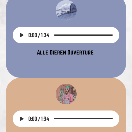
0:00
/
1:34
Alle Dieren Ouverture
0:00
/
1:34