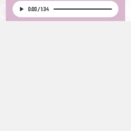
0:00
/
1:34
De Stille Nummer TWee 
Bekijk Liedtekst
0:00
/
1:34
Benjamin 
Bekijk Liedtekst