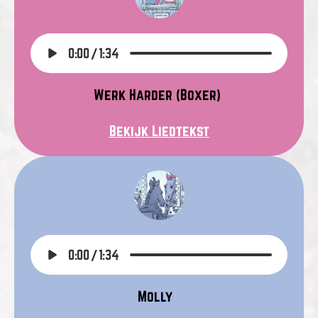
0:00
/
1:34
Werk Harder (Boxer)
Bekijk Liedtekst
0:00
/
1:34
Molly 